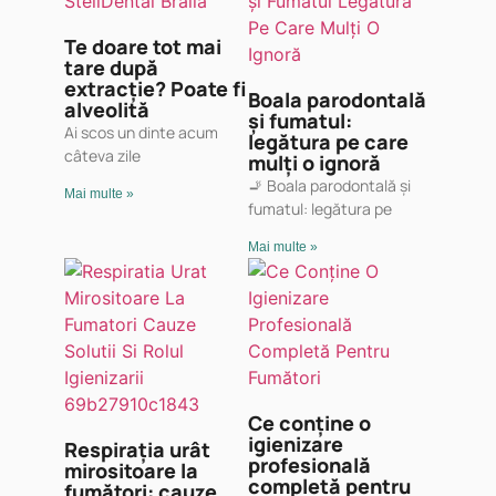
Te doare tot mai
tare după
extracție? Poate fi
Boala parodontală
alveolită
și fumatul:
Ai scos un dinte acum
legătura pe care
câteva zile
mulți o ignoră
🚬 Boala parodontală și
Mai multe »
fumatul: legătura pe
Mai multe »
Ce conține o
igienizare
Respirația urât
profesională
mirositoare la
completă pentru
fumători: cauze,