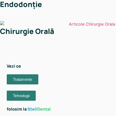
Endodonție
Chirurgie Orală
Vezi ce
Tratamente
Tehnologii
folosim la
Steli
Dental