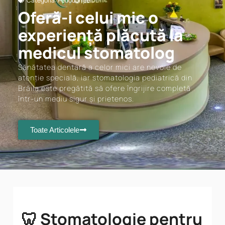
Categoria:
Pedodonție
Oferă-i celui mic o
experiență plăcută la
medicul stomatolog
Sănătatea dentară a celor mici are nevoie de
atenție specială, iar stomatologia pediatrică din
Brăila este pregătită să ofere îngrijire completă
într-un mediu sigur și prietenos.
Toate Articolele
🦷 Stomatologie pentru