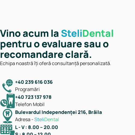
Vino acum la
Steli
Dental
pentru o evaluare sau o
recomandare clară.
Echipa noastră îți oferă consultanță personalizată.
+40 239 616 036
Programări
+40 723 137 978
Telefon Mobil
Bulevardul Independenţei 216, Brăila
Adresa -
Steli
Dental
L - V : 8.00 – 20.00
S : 8.00 – 12.00