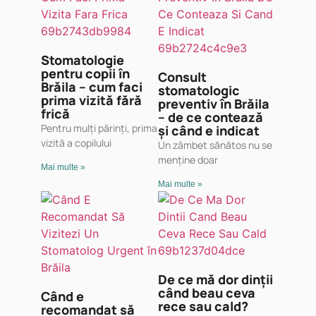
Stomatologie
pentru copii în
Consult
Brăila – cum faci
stomatologic
prima vizită fără
preventiv în Brăila
frică
– de ce contează
Pentru mulți părinți, prima
și când e indicat
vizită a copilului
Un zâmbet sănătos nu se
menține doar
Mai multe »
Mai multe »
De ce mă dor dinții
când beau ceva
Când e
rece sau cald?
recomandat să