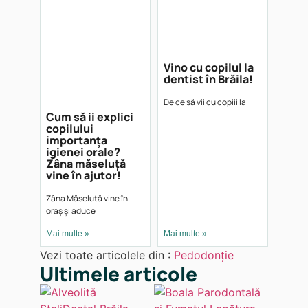
Vino cu copilul la
dentist în Brăila!
De ce să vii cu copiii la
Cum să ii explici
copilului
importanța
igienei orale?
Zâna măseluță
vine în ajutor!
Zâna Măseluță vine în
oraș și aduce
Mai multe »
Mai multe »
Vezi toate articolele din :
Pedodonție
Ultimele articole