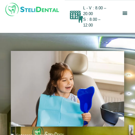
L - V : 8.00 –
20.00
S : 8.00 –
12.00
DESPRE NOI