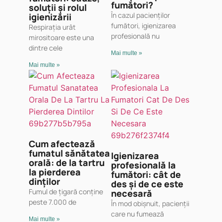
fumători?
soluții și rolul
În cazul pacienților
igienizării
fumători, igienizarea
Respirația urât
profesională nu
mirositoare este una
dintre cele
Mai multe »
Mai multe »
Cum afectează
fumatul sănătatea
Igienizarea
orală: de la tartru
profesională la
la pierderea
fumători: cât de
dinților
des și de ce este
Fumul de țigară conține
necesară
peste 7.000 de
În mod obișnuit, pacienții
care nu fumează
Mai multe »